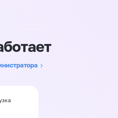
аботает
министратора
узка