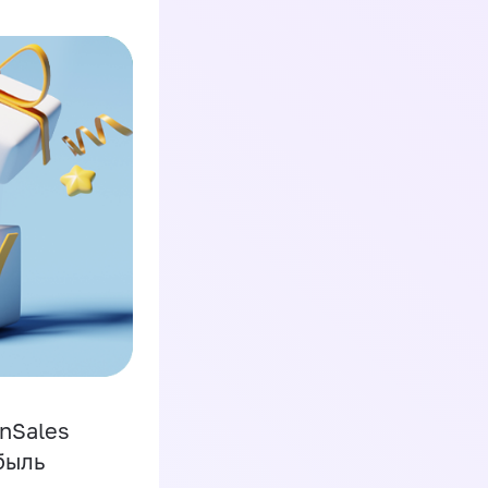
inSales
быль