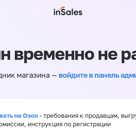
н временно не р
войдите в панель ад
дник магазина —
вать на Озон
- требования к продавцам, выгр
комиссии, инструкция по регистрации