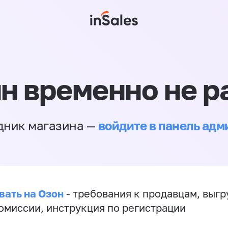
н временно не р
войдите в панель ад
дник магазина —
вать на Озон
- требования к продавцам, выгр
комиссии, инструкция по регистрации