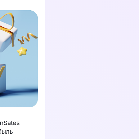
inSales
быль