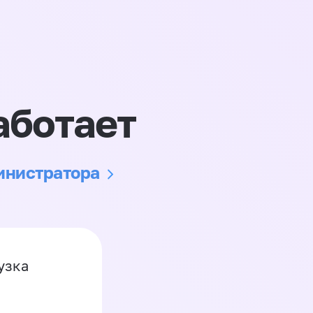
аботает
министратора
узка