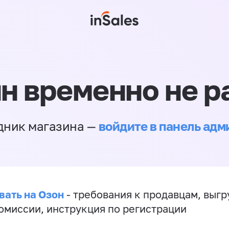
н временно не р
войдите в панель ад
дник магазина —
вать на Озон
- требования к продавцам, выгр
комиссии, инструкция по регистрации