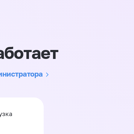
аботает
министратора
узка