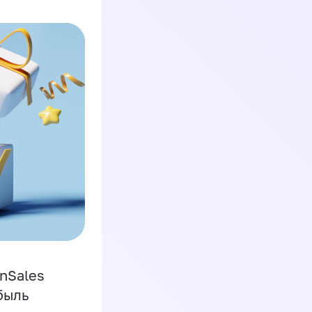
inSales
быль