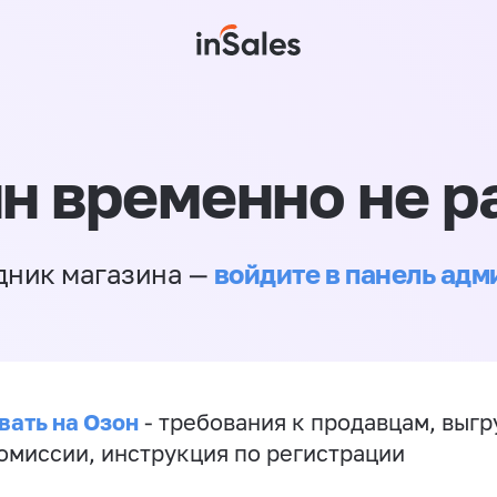
н временно не р
войдите в панель ад
дник магазина —
вать на Озон
- требования к продавцам, выгр
комиссии, инструкция по регистрации