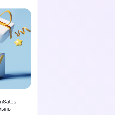
inSales
быль