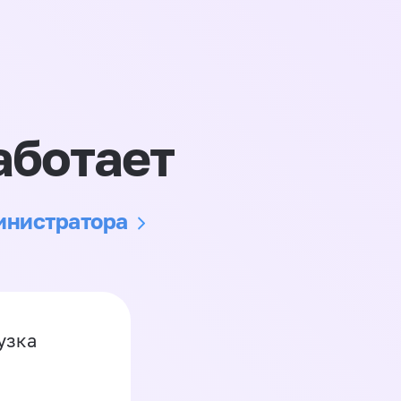
аботает
министратора
узка