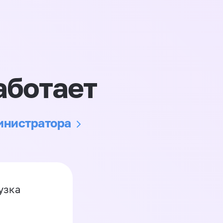
аботает
министратора
узка