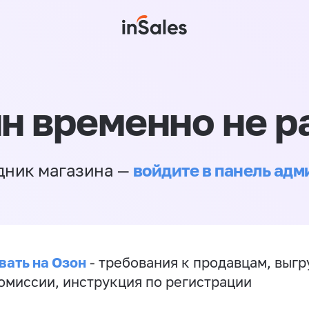
н временно не р
войдите в панель ад
дник магазина —
вать на Озон
- требования к продавцам, выгр
комиссии, инструкция по регистрации