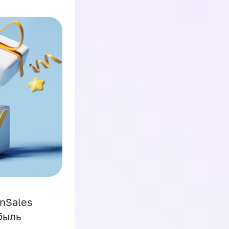
inSales
быль