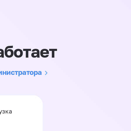
аботает
министратора
узка