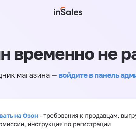
н временно не р
войдите в панель ад
дник магазина —
вать на Озон
- требования к продавцам, выгр
комиссии, инструкция по регистрации