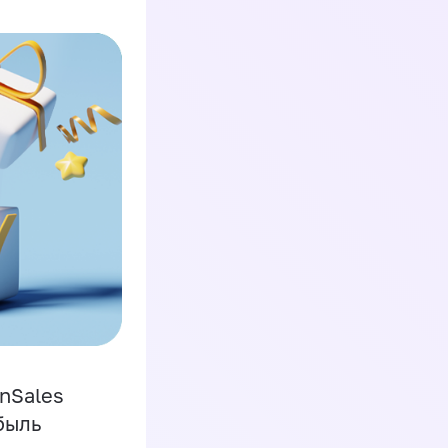
inSales
быль