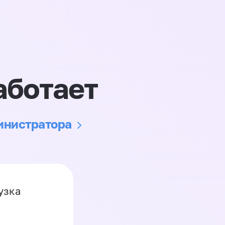
аботает
министратора
узка