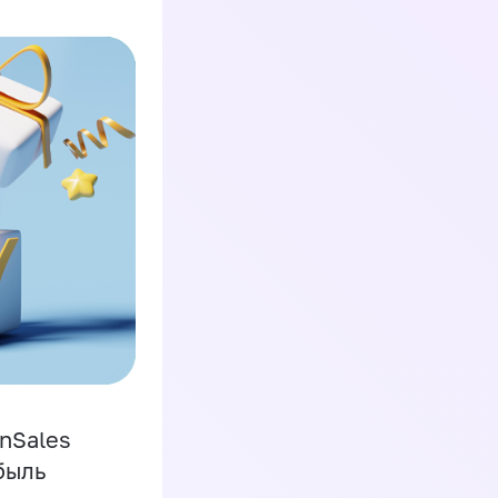
inSales
быль