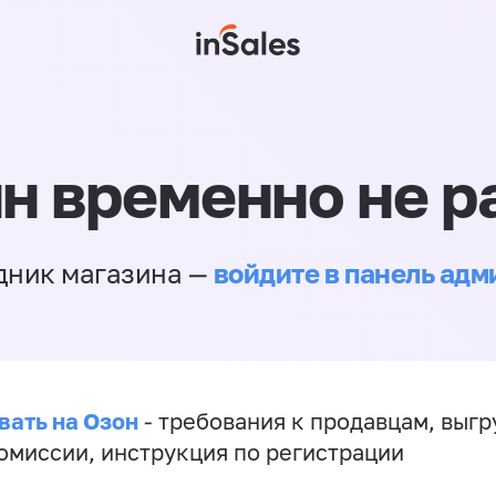
н временно не р
войдите в панель ад
дник магазина —
вать на Озон
- требования к продавцам, выгр
комиссии, инструкция по регистрации