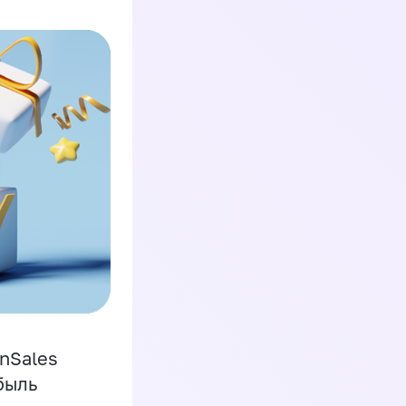
inSales
быль