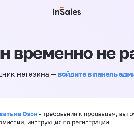
н временно не р
войдите в панель ад
дник магазина —
вать на Озон
- требования к продавцам, выгр
комиссии, инструкция по регистрации