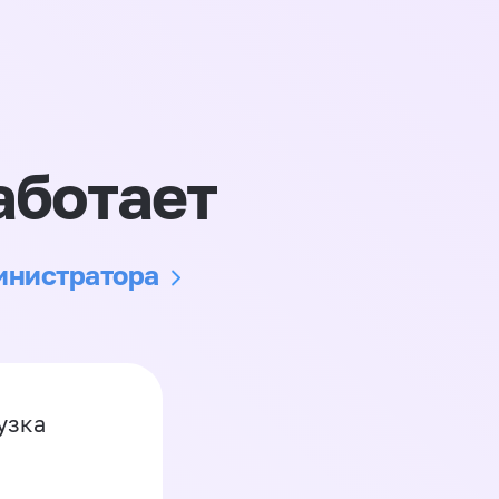
аботает
министратора
узка