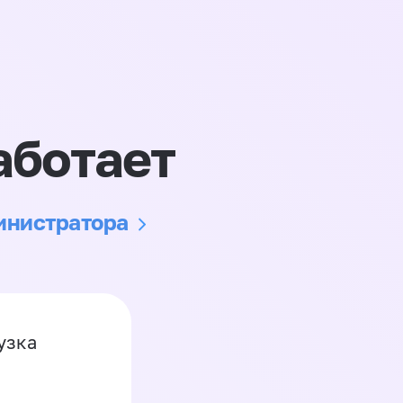
аботает
министратора
узка