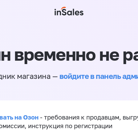
н временно не р
войдите в панель ад
дник магазина —
вать на Озон
- требования к продавцам, выгр
комиссии, инструкция по регистрации