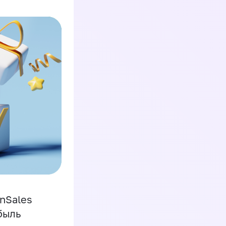
inSales
быль