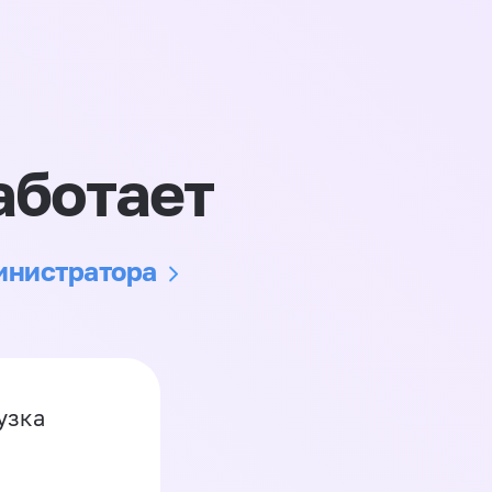
аботает
министратора
узка