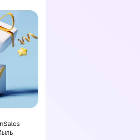
inSales
быль