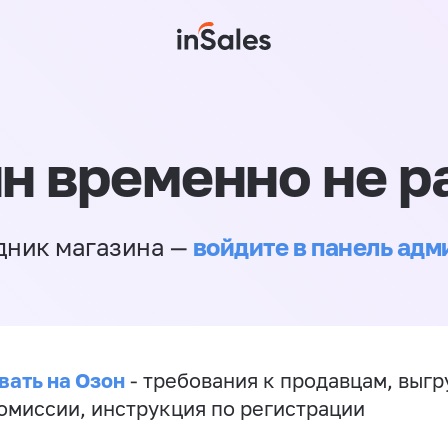
н временно не р
войдите в панель ад
дник магазина —
вать на Озон
- требования к продавцам, выгр
комиссии, инструкция по регистрации