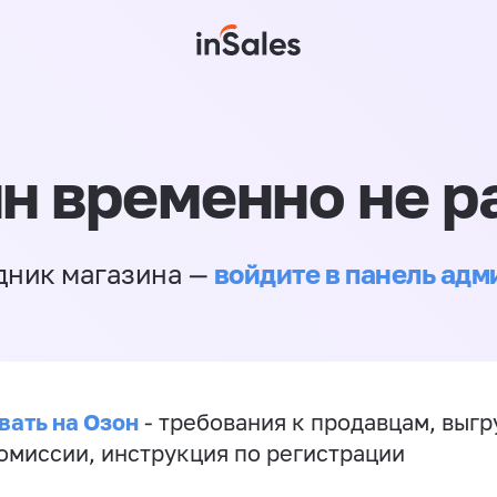
н временно не р
войдите в панель ад
дник магазина —
вать на Озон
- требования к продавцам, выгр
комиссии, инструкция по регистрации