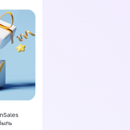
inSales
быль