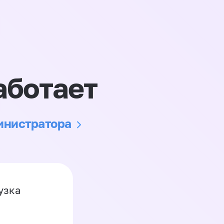
аботает
министратора
узка